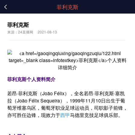
菲利克斯

菲利克斯
来源：24直播网
2021-08-13
菲利克斯个人资料简介
若昂·菲利克斯（João Félix），全名若昂·菲利克斯·塞凯
拉（João Félix Sequeira），1999年11月10日出生于葡
萄牙维塞乌区，葡萄牙职业足球运动员，司职影子前锋，
亦可胜任边锋，现效力于
西甲
马德里竞技足球俱乐部。