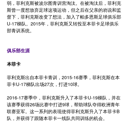
弱，菲利克斯被波尔图青训营淘汰。在被淘汰后，菲利克
斯曾一度想放弃足球这项运动，但之后在父亲的劝说和监
督下，菲利克斯改变了想法，加入了帕多恩斯足球俱乐部
U-17梯队。2015年，菲利克斯又转投至本菲卡足球俱乐
部青训系统。
俱乐部生涯
本菲卡
菲利克斯出自本菲卡青训，2015-16赛季，菲利克斯在本
菲卡U-17梯队出场27次，打进10球。
2016-17赛季中，菲利克斯升入了本菲卡U-19梯队，并在
该赛季获得26场比赛中打进9球，帮助球队夺得欧洲青年
联赛亚军。这一系列的表现使得菲利克斯升入了本菲卡B
队，并获得了跟随本菲卡一线队共同训练的机会。