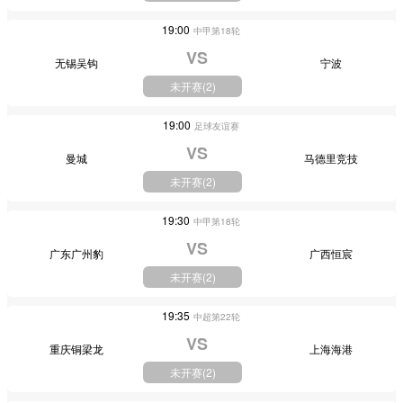
19:00
中甲第18轮
VS
无锡吴钩
宁波
未开赛(
2
)
19:00
足球友谊赛
VS
曼城
马德里竞技
未开赛(
2
)
19:30
中甲第18轮
VS
广东广州豹
广西恒宸
未开赛(
2
)
19:35
中超第22轮
VS
重庆铜梁龙
上海海港
未开赛(
2
)