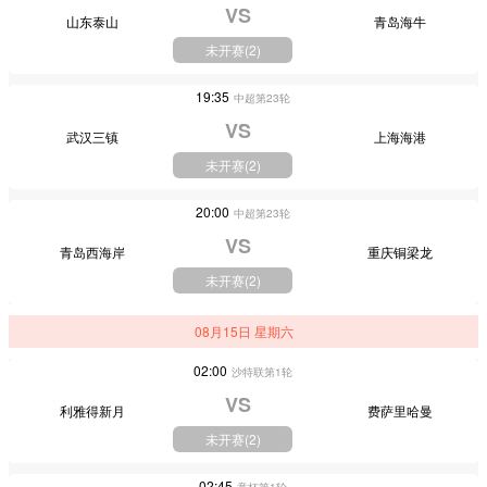
VS
山东泰山
青岛海牛
未开赛(
2
)
19:35
中超第23轮
VS
武汉三镇
上海海港
未开赛(
2
)
20:00
中超第23轮
VS
青岛西海岸
重庆铜梁龙
未开赛(
2
)
08月15日 星期六
02:00
沙特联第1轮
VS
利雅得新月
费萨里哈曼
未开赛(
2
)
02:45