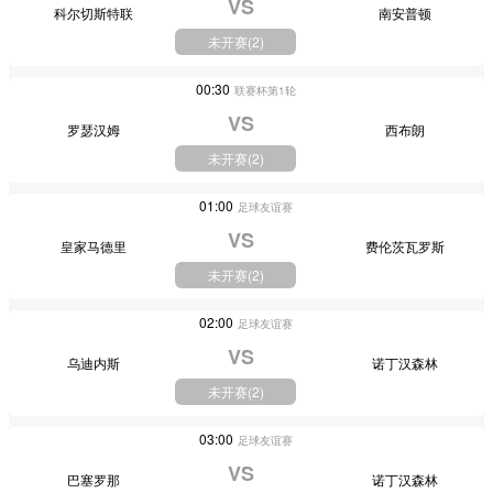
VS
科尔切斯特联
南安普顿
未开赛(
2
)
00:30
联赛杯第1轮
VS
罗瑟汉姆
西布朗
未开赛(
2
)
01:00
足球友谊赛
VS
皇家马德里
费伦茨瓦罗斯
未开赛(
2
)
02:00
足球友谊赛
VS
乌迪内斯
诺丁汉森林
未开赛(
2
)
03:00
足球友谊赛
VS
巴塞罗那
诺丁汉森林