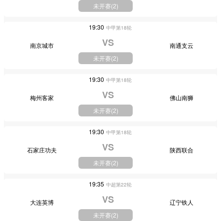
未开赛(
2
)
19:30
中甲第18轮
VS
南京城市
南通支云
未开赛(
2
)
19:30
中甲第18轮
VS
梅州客家
佛山南狮
未开赛(
2
)
19:30
中甲第18轮
VS
石家庄功夫
陕西联合
未开赛(
2
)
19:35
中超第22轮
VS
大连英博
辽宁铁人
未开赛(
2
)