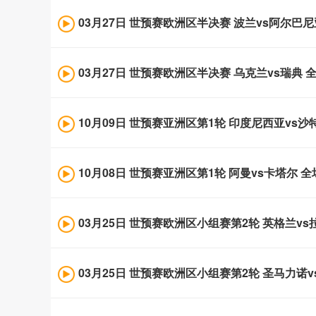
03月27日 世预赛欧洲区半决赛 波兰vs阿尔巴
03月27日 世预赛欧洲区半决赛 乌克兰vs瑞典
10月09日 世预赛亚洲区第1轮 印度尼西亚vs
10月08日 世预赛亚洲区第1轮 阿曼vs卡塔尔 
03月25日 世预赛欧洲区小组赛第2轮 英格兰v
03月25日 世预赛欧洲区小组赛第2轮 圣马力诺