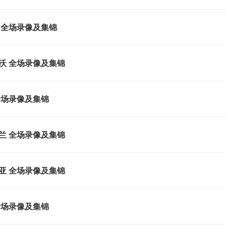
利 全场录像及集锦
索沃 全场录像及集锦
 全场录像及集锦
尔兰 全场录像及集锦
尼亚 全场录像及集锦
 全场录像及集锦