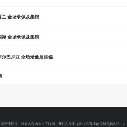
s芬兰 全场录像及集锦
立陶宛 全场录像及集锦
s阿尔巴尼亚 全场录像及集锦
页
搜索整理获得，所有内容均来自互联网，我们自身不提供任何直播信号和视频内容，如