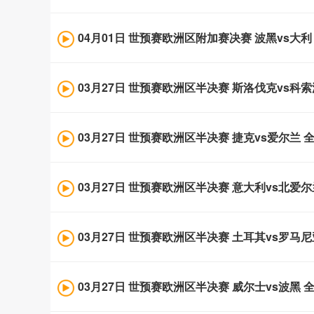
04月01日 世预赛欧洲区附加赛决赛 波黑vs大
03月27日 世预赛欧洲区半决赛 斯洛伐克vs科
03月27日 世预赛欧洲区半决赛 捷克vs爱尔兰
03月27日 世预赛欧洲区半决赛 意大利vs北爱
03月27日 世预赛欧洲区半决赛 土耳其vs罗马
03月27日 世预赛欧洲区半决赛 威尔士vs波黑