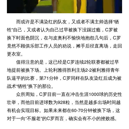
而或许是不满染红的队友，又或者不满主帅选择“牺
牲”自己，又或者认为自己过早被换下没踢过瘾，C罗被
换下时面色阴沉，在与皮奥利不愉快地抱怨几句后，C罗
竟然不顾俱乐部工作人员的劝说，摊手后径直离场，走回
更衣室。
值得注意的是，这已经是C罗连续2轮联赛都被过早
地提前被换下场。上轮利雅得胜利主场2-2被利雅得青年
队逼平的比赛，第71分钟，C罗同样在队友染红后成为被
战术“牺牲”换下的那位。
众所周知，C罗目前一直在冲击生涯1000球的历史性
壮举，而他目前进球数为928粒，当然是越多出场时间越
有机会实现目标。如果未来都在60-70分钟被换下场，这
对于一向“不服老”的C罗而言，确实会有不小的挫败感。