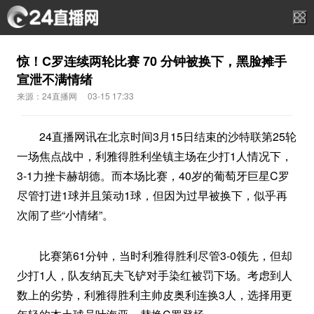
惊！C罗连续两轮比赛 70 分钟被换下，黑脸摊手
宣泄不满情绪
来源：24直播网
03-15 17:33
24直播网讯在北京时间3月15日结束的沙特联第25轮
一场焦点战中，利雅得胜利坐镇主场在少打1人情况下，
3-1力挫卡赫胡德。而本场比赛，40岁的葡萄牙巨星C罗
尽管打进1球并且策动1球，但因为过早被换下，似乎再
次闹了些“小情绪”。
比赛第61分钟，当时利雅得胜利尽管3-0领先，但却
少打1人，队友纳瓦夫飞铲对手染红被罚下场。考虑到人
数上的劣势，利雅得胜利主帅皮奥利连换3人，选择用更