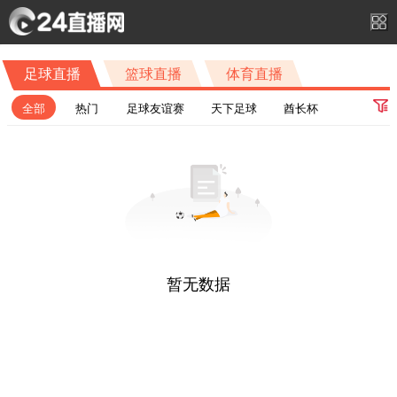
足球直播
篮球直播
体育直播
全部
热门
足球友谊赛
天下足球
酋长杯
苏超第9轮
联盟杯小组赛-组
中超第22轮
中甲第18轮
苏超第10轮
联盟杯第2轮
巴甲第22轮
欧超杯决赛
南美杯1/8决赛首回合
沙特联第1轮
中超第23轮
欧冠资格赛第3轮次回合
意杯第1轮
中甲第19轮
欧联杯资格赛第3轮次回合
联赛杯第1轮
西甲第1轮
暂无数据
美职联第19轮
明日之星女子冠军杯小组赛A组
社区盾杯决赛
法超杯
巴甲第23轮
沙王冠1/16决赛
欧冠附加赛首回合
甘伯杯决赛
美职联第20轮