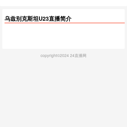
联盟杯小组赛
亚冠二级抽签仪式
亚冠精英联赛抽签仪式
沙特联第2轮
西甲第2轮
南美杯1/8决赛次回合
乌兹别克斯坦U23直播简介
上海明日之星冠军杯1-4名排位赛
德国杯第1轮
法甲第1轮
英超第1轮
中超第24轮
中甲第20轮
copyright©2024 24直播网