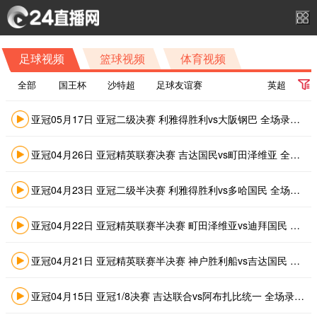
足球视频
篮球视频
体育视频
全部
国王杯
沙特超
足球友谊赛
英超
中超
西甲
德甲
法甲
欧洲杯
亚冠
05月17日 亚冠二级决赛 利雅得胜利vs大阪钢巴 全场录像及集锦
亚冠
04月26日 亚冠精英联赛决赛 吉达国民vs町田泽维亚 全场录像及集锦
亚冠
04月23日 亚冠二级半决赛 利雅得胜利vs多哈国民 全场录像及集锦
亚冠
04月22日 亚冠精英联赛半决赛 町田泽维亚vs迪拜国民 全场录像及集锦
亚冠
04月21日 亚冠精英联赛半决赛 神户胜利船vs吉达国民 全场录像及集锦
亚冠
04月15日 亚冠1/8决赛 吉达联合vs阿布扎比统一 全场录像及集锦