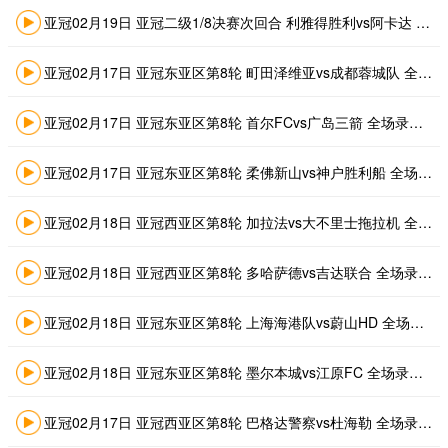
亚冠
02月19日 亚冠二级1/8决赛次回合 利雅得胜利vs阿卡达 全场录像及集锦
亚冠
02月17日 亚冠东亚区第8轮 町田泽维亚vs成都蓉城队 全场录像及集锦
亚冠
02月17日 亚冠东亚区第8轮 首尔FCvs广岛三箭 全场录像及集锦
亚冠
02月17日 亚冠东亚区第8轮 柔佛新山vs神户胜利船 全场录像及集锦
亚冠
02月18日 亚冠西亚区第8轮 加拉法vs大不里士拖拉机 全场录像及集锦
亚冠
02月18日 亚冠西亚区第8轮 多哈萨德vs吉达联合 全场录像及集锦
亚冠
02月18日 亚冠东亚区第8轮 上海海港队vs蔚山HD 全场录像及集锦
亚冠
02月18日 亚冠东亚区第8轮 墨尔本城vs江原FC 全场录像及集锦
亚冠
02月17日 亚冠西亚区第8轮 巴格达警察vs杜海勒 全场录像及集锦