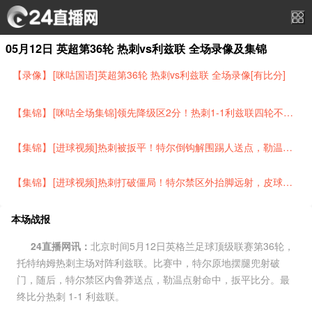
05月12日 英超第36轮 热刺vs利兹联 全场录像及集锦
【录像】
[咪咕国语]英超第36轮 热刺vs利兹联 全场录像[有比分]
【集锦】
[咪咕全场集锦]领先降级区2分！热刺1-1利兹联四轮不败 特尔破门+送点勒温点射
【集锦】
[进球视频]热刺被扳平！特尔倒钩解围踢人送点，勒温主罚点球命中
【集锦】
[进球视频]热刺打破僵局！特尔禁区外抬脚远射，皮球钻入死角
本场战报
24直播网讯：
北京时间5月12日英格兰足球顶级联赛第36轮，
托特纳姆热刺主场对阵利兹联。比赛中，特尔原地摆腿兜射破
门，随后，特尔禁区内鲁莽送点，勒温点射命中，扳平比分。最
终比分热刺 1-1 利兹联。