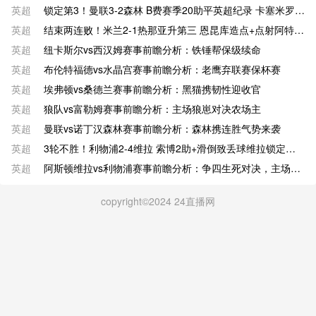
英超
锁定第3！曼联3-2森林 B费赛季20助平英超纪录 卡塞米罗主场告别
英超
结束两连败！米兰2-1热那亚升第三 恩昆库造点+点射阿特卡梅破门
英超
纽卡斯尔vs西汉姆赛事前瞻分析：铁锤帮保级续命
英超
布伦特福德vs水晶宫赛事前瞻分析：老鹰弃联赛保杯赛
英超
埃弗顿vs桑德兰赛事前瞻分析：黑猫携韧性迎收官
英超
狼队vs富勒姆赛事前瞻分析：主场狼崽对决农场主
英超
曼联vs诺丁汉森林赛事前瞻分析：森林携连胜气势来袭
英超
3轮不胜！利物浦2-4维拉 索博2助+滑倒致丢球维拉锁定前五
英超
阿斯顿维拉vs利物浦赛事前瞻分析：争四生死对决，主场龙VS豪门劲旅
copyright©2024 24直播网