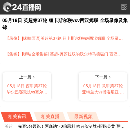
05月18日 英超第37轮 纽卡斯尔联vsv西汉姆联 全场录像及集
锦
【录像】
[咪咕国语]英超第37轮 纽卡斯尔联vsv西汉姆联 全场录像[有比分]
【集锦】
[咪咕全场集锦] 英超-奥苏拉双响沃尔特马德破门 西汉姆1-3纽卡先赛落后热刺2分
上一篇 >
下一篇 >
05月18日 西甲第37轮
05月18日 意甲第37轮
毕尔巴鄂竞技vs塞尔塔
亚特兰大vs博洛尼亚 全
全场录像及集锦
场录像及集锦
相关资讯
相关直播
最新视频
英超
先赛5分领跑！阿森纳1-0伯恩利 哈弗茨制胜+蹬踏染黄 萨卡献助攻