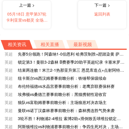
上一篇 >
下一篇 >
05月18日 意甲第37轮
返回列表
卡利亚里vs都灵 全场录
像及集锦
相关资讯
相关直播
最新视频
英超
先赛5分领跑！阿森纳1-0伯恩利 哈弗茨制胜+蹬踏染黄 萨卡献助攻
英超
锁定第3！曼联3-2森林 B费赛季20助平英超纪录 卡塞米罗主场告别
英超
结束两连败！米兰2-1热那亚升第三 恩昆库造点+点射阿特卡梅破门
英超
纽卡斯尔vs西汉姆赛事前瞻分析：铁锤帮保级续命
英超
布伦特福德vs水晶宫赛事前瞻分析：老鹰弃联赛保杯赛
英超
埃弗顿vs桑德兰赛事前瞻分析：黑猫携韧性迎收官
英超
狼队vs富勒姆赛事前瞻分析：主场狼崽对决农场主
英超
曼联vs诺丁汉森林赛事前瞻分析：森林携连胜气势来袭
英超
3轮不胜！利物浦2-4维拉 索博2助+滑倒致丢球维拉锁定前五
英超
阿斯顿维拉vs利物浦赛事前瞻分析：争四生死对决，主场龙VS豪门劲旅