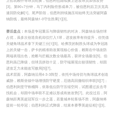
上哲凯赖什等球员轮换，伯恩利也陆续换上进攻球员加强攻势
[3]。第90+7分钟，马丁内利险些形成单刀，被伯恩利后卫沃克高
速回防化解[1]。尾声阶段，伯恩利持续施压却始终无法突破阿森
纳防线，最终阿森纳1-0守住胜果[1][3]。
赛后盘点：
本场是争冠重压与降级韧性的对决，阿森纳全场控球
占优，虽多次创造良机却仅打入1球，进攻效率有待提升，但凭借
关键角球战术拿下关键三分[1][5]。哈弗茨的制胜头球成为争冠路
上的关键一击，萨卡的精准助攻展现核心价值，赖斯在中场攻防
两端表现出色，抢断与拦截次数全场最高，获评全场最佳[5]。伯
恩利虽已降级，但球员拼劲十足，防守端展现出较强韧性，却因
进攻乏力未能改写败局[5][7]。
战术层面，阿森纳沿用4-3-3阵型，依托中场传切与角球战术创造
威胁，赖斯坐镇中场增强防守硬度，厄德高回撤组织串联[5][7]；
伯恩利则坚守铁桶阵，依靠低位防守压缩空间，试图通过反击寻
找机会，却因中场串联不足难以形成有效攻势[7]。此役过后，阿
森纳距离英超冠军仅一步之遥，若曼城本轮客场不胜，阿森纳将
提前一轮夺冠；伯恩利则正式降级，结束本赛季英超征程[1][3]。