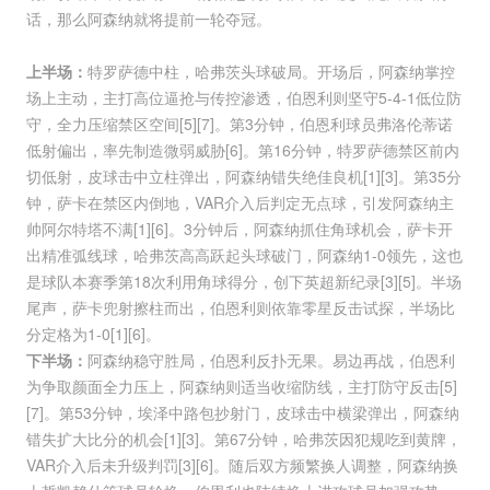
话，那么阿森纳就将提前一轮夺冠。
上半场：
特罗萨德中柱，哈弗茨头球破局。开场后，阿森纳掌控
场上主动，主打高位逼抢与传控渗透，伯恩利则坚守5-4-1低位防
守，全力压缩禁区空间[5][7]。第3分钟，伯恩利球员弗洛伦蒂诺
低射偏出，率先制造微弱威胁[6]。第16分钟，特罗萨德禁区前内
切低射，皮球击中立柱弹出，阿森纳错失绝佳良机[1][3]。第35分
钟，萨卡在禁区内倒地，VAR介入后判定无点球，引发阿森纳主
帅阿尔特塔不满[1][6]。3分钟后，阿森纳抓住角球机会，萨卡开
出精准弧线球，哈弗茨高高跃起头球破门，阿森纳1-0领先，这也
是球队本赛季第18次利用角球得分，创下英超新纪录[3][5]。半场
尾声，萨卡兜射擦柱而出，伯恩利则依靠零星反击试探，半场比
分定格为1-0[1][6]。
下半场：
阿森纳稳守胜局，伯恩利反扑无果。易边再战，伯恩利
为争取颜面全力压上，阿森纳则适当收缩防线，主打防守反击[5]
[7]。第53分钟，埃泽中路包抄射门，皮球击中横梁弹出，阿森纳
错失扩大比分的机会[1][3]。第67分钟，哈弗茨因犯规吃到黄牌，
VAR介入后未升级判罚[3][6]。随后双方频繁换人调整，阿森纳换