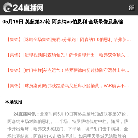
05月19日 英超第37轮 阿森纳vs伯恩利 全场录像及集锦
【集锦】
[咪咕全场集锦]先赛5分领跑！阿森纳1-0伯恩利 哈弗茨制胜+蹬踏染黄 萨卡献助攻
【集锦】
[进球视频]阿森纳领先！萨卡角球开出，哈弗茨争顶头球破门
【集锦】
[射门中柱]差点运气！特罗萨德内切过掉防守远射击中立柱
【集锦】
[球员染黄]哈弗茨蹬踏乌戈丘库小腿染黄，VAR确认不是红牌动作
本场战报
24直播网讯：
北京时间5月19日英格兰足球顶级联赛第37轮，
阿森纳主场对阵伯恩利。上半场，特罗萨德低射中柱。随后，萨
卡开出角球，哈弗茨头槌破门。下半场，埃泽射门击中横梁。全
场比赛结束，阿森纳1-0击败伯恩利。如果明天曼城无法取胜的