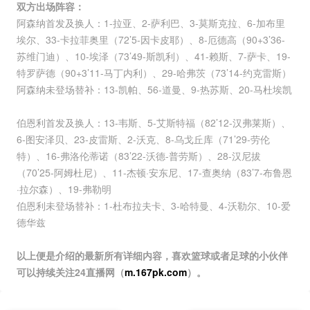
双方出场阵容：
阿森纳首发及换人：1-拉亚、2-萨利巴、3-莫斯克拉、6-加布里
埃尔、33-卡拉菲奥里（72’5-因卡皮耶）、8-厄德高（90+3’36-
苏维门迪）、10-埃泽（73’49-斯凯利）、41-赖斯、7-萨卡、19-
特罗萨德（90+3’11-马丁内利）、29-哈弗茨（73’14-约克雷斯）
阿森纳未登场替补：13-凯帕、56-道曼、9-热苏斯、20-马杜埃凯
伯恩利首发及换人：13-韦斯、5-艾斯特福（82’12-汉弗莱斯）、
6-图安泽贝、23-皮雷斯、2-沃克、8-乌戈丘库（71’29-劳伦
特）、16-弗洛伦蒂诺（83’22-沃德-普劳斯）、28-汉尼拔
（70’25-阿姆杜尼）、11-杰顿·安东尼、17-查奥纳（83’7-布鲁恩
·拉尔森）、19-弗勒明
伯恩利未登场替补：1-杜布拉夫卡、3-哈特曼、4-沃勒尔、10-爱
德华兹
以上便是介绍的最新所有详细内容，喜欢篮球或者足球的小伙伴
可以持续关注24直播网（
m.167pk.com
）。