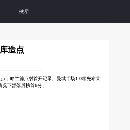
球星
多库造点
点，哈兰德点射首开记录。曼城半场1-0领先布莱
情况下暂落后榜首5分。