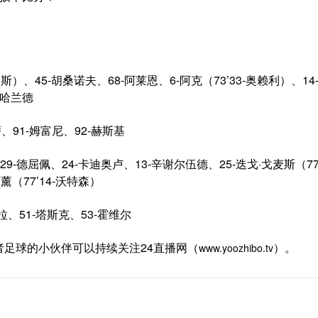
易斯）、45-胡桑诺夫、68-阿莱恩、6-阿克（73’33-奥赖利）、14
-哈兰德
、91-姆富尼、92-赫斯基
9-德屈佩、24-卡迪奥卢、13-辛谢尔伍德、25-迭戈·戈麦斯（77’
薰（77’14-沃特森）
拉、51-塔斯克、53-霍维尔
足球的小伙伴可以持续关注24直播网（
）。
www.yoozhibo.tv