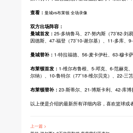
查看：
曼城vs布莱顿 全场录像
双方出场阵容：
曼城首发：
25-多纳鲁马、27-努内斯（73’82-刘
因德斯、47-福登（73’10-谢尔基）、11-多库、9
曼城替补：
1-特拉福德、56-麦卡伊杜、63-穆卡萨
布莱顿首发：
1-维尔布鲁根、5-邓克、6-范赫克、2
尔纳）、10-鲁特尔（77’18-维尔贝克）、22-三笘
布莱顿替补：
23-斯蒂尔、21-博斯卡利、42-库博
以上便是介绍的最新所有详细内容，喜欢篮球或者
上一篇 >