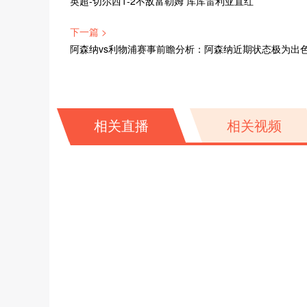
英超-切尔西1-2不敌富勒姆 库库雷利亚直红
下一篇 >
阿森纳vs利物浦赛事前瞻分析：阿森纳近期状态极为出
相关直播
相关视频