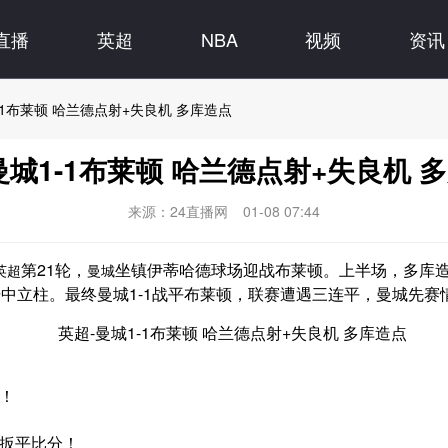
直播
英超
NBA
视频
资讯
-1布莱顿 哈兰德点射+失良机 多库造点
曼城1-1布莱顿 哈兰德点射+失良机 
来源：24直播网
01-08 07:44
第21轮，
坐镇伊蒂哈德球场迎战布莱顿。上半场，多库造
英超
曼城
中立柱。最终曼城1-1战平布莱顿，联赛遭遇三连平，曼城先赛
0！
1扳平比分！