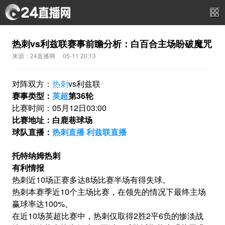
热刺vs利兹联赛事前瞻分析：白百合主场盼破魔咒
来源：24直播网
05-11 20:13
对阵双方：
热刺
vs利兹联
赛事类型：
英超
第36轮
比赛时间：05月12日03:00
比赛地址：白鹿巷球场
球队直播：
热刺直播
利兹联直播
托特纳姆热刺
有利情报
热刺近10场正赛多达8场比赛半场有得失球。
热刺本赛季近10个主场比赛，在领先的情况下最终主场
赢球率达100%。
在近10场英超比赛中，热刺仅取得2胜2平6负的惨淡战