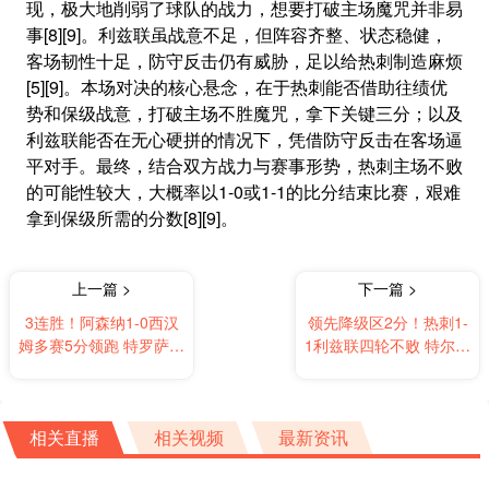
现，极大地削弱了球队的战力，想要打破主场魔咒并非易
事[8][9]。利兹联虽战意不足，但阵容齐整、状态稳健，
客场韧性十足，防守反击仍有威胁，足以给热刺制造麻烦
[5][9]。本场对决的核心悬念，在于热刺能否借助往绩优
势和保级战意，打破主场不胜魔咒，拿下关键三分；以及
利兹联能否在无心硬拼的情况下，凭借防守反击在客场逼
平对手。最终，结合双方战力与赛事形势，热刺主场不败
的可能性较大，大概率以1-0或1-1的比分结束比赛，艰难
拿到保级所需的分数[8][9]。
上一篇 >
下一篇 >
3连胜！阿森纳1-0西汉
领先降级区2分！热刺1-
姆多赛5分领跑 特罗萨德
1利兹联四轮不败 特尔破
制胜本·怀特伤退
门+送点勒温点射
相关直播
相关视频
最新资讯