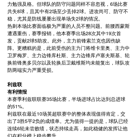
力勉强及格。但球队的防守问题同样不容忽视，6场比赛
共失8球，且其中有2场至少丢掉2球。进攻尚可、防守不
稳，尤其是防线屡屡出现单场失2球的情况。
热刺本场比赛面临极为严重的人员不整问题。前腰西蒙斯
遭遇重伤，赛季报销，他本赛季出场28次其中19次首
发，贡献2球5助攻。此外，主力前锋索兰克也因伤缺
阵。更糟糕的是，此前受伤的主力门将维卡里奥、主力中
卫罗梅罗、主力边锋库杜斯、主力边锋库卢塞夫斯基、轮
换前锋奥多贝尔以及轮换后卫戴维斯均未能复出，球队攻
防两端实力严重受损。
利兹联
有利情报
本赛季利兹联联赛35场比赛，半场进球占比达到总进球
的51%。
利兹联在最近10场英超联赛中的整体表现值得肯定，交
出了3胜5平2负的成绩单。尤为值得一提的是，球队已经
连续6轮未尝败绩，状态持续走高，如此稳健的发挥让他
们在积分榜上稳步攀升。