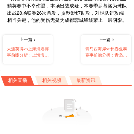
精英赛中不幸伤退，本场出战成疑，本赛季罗慕洛为球队
出战28场联赛26次首发，贡献8球7助攻，对球队进攻端
相当关键，他的受伤无疑为成都蓉城锋线蒙上一层阴影。
上一篇 >
下一篇 >
大连英博vs上海海港赛
青岛西海岸vs长春亚泰
事前瞻分析：上海海港
赛事前瞻分析：青岛西
本赛季状态火热
海岸近期在攻防两端表
现尚可
相关直播
相关视频
最新资讯