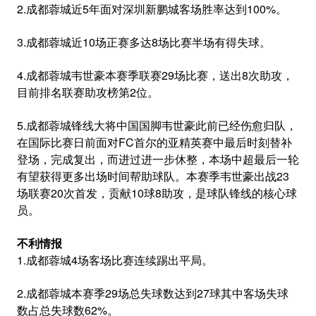
2.成都蓉城近5年面对深圳新鹏城客场胜率达到100%。
3.成都蓉城近10场正赛多达8场比赛半场有得失球。
4.成都蓉城韦世豪本赛季联赛29场比赛，送出8次助攻，
目前排名联赛助攻榜第2位。
5.成都蓉城锋线大将中国国脚韦世豪此前已经伤愈归队，
在国际比赛日前面对FC首尔的亚精英赛中最后时刻替补
登场，完成复出，而进过进一步休整，本场中超最后一轮
有望获得更多出场时间帮助球队。本赛季韦世豪出战23
场联赛20次首发，贡献10球8助攻，是球队锋线的核心球
员。
不利情报
1.成都蓉城4场客场比赛连续踢出平局。
2.成都蓉城本赛季29场总失球数达到27球其中客场失球
数占总失球数62%。