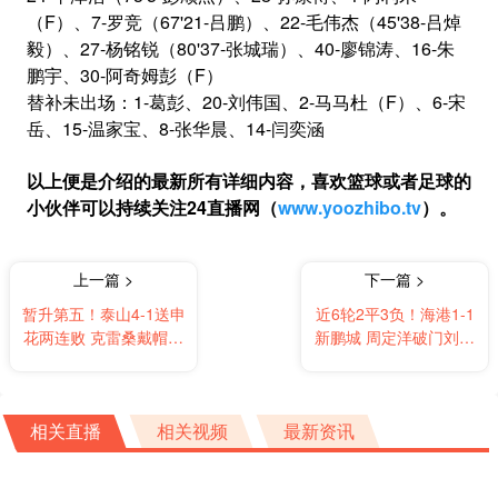
（F）、7-罗竞（67'21-吕鹏）、22-毛伟杰（45'38-吕焯
毅）、27-杨铭锐（80'37-张城瑞）、40-廖锦涛、16-朱
鹏宇、30-阿奇姆彭（F）
替补未出场：1-葛彭、20-刘伟国、2-马马杜（F）、6-宋
岳、15-温家宝、8-张华晨、14-闫奕涵
以上便是介绍的最新所有详细内容，喜欢篮球或者足球的
小伙伴可以持续关注24直播网（
www.yoozhibo.tv
）。
上一篇 >
下一篇 >
暂升第五！泰山4-1送申
近6轮2平3负！海港1-1
花两连败 克雷桑戴帽泽
新鹏城 周定洋破门刘祝
卡传射特谢拉伤退
润扳平 安佩姆直红
相关直播
相关视频
最新资讯