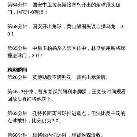
第54分钟，国安中卫拉莫斯接塞鸟开出的角球甩头破
门，国安1-0英博！
第58分钟，国安开出角球，黄山解围失误自摆乌龙，2-
0！
第65分钟，中后卫柏杨杀入禁区传中，林良铭用胸将球
撞进球门，3-0！
精彩瞬间
第26分钟，英博助教不满判罚，裁判出示黄牌。
第45+2分钟，曹永竞踩到阿利米脚踝，王竞长时间观看
回放后直红将他罚下。
第63分钟，孔特长距离带球推进造点，但法比奥主罚的
点球被扑，比分仍为2-0。
第68分钟，杨铭锐内切远射，球被侯森没收。