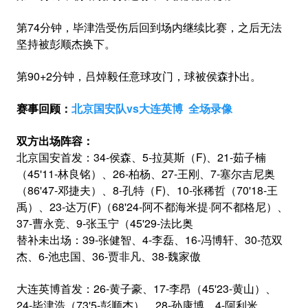
第74分钟，毕津浩受伤后回到场内继续比赛，之后无法
坚持被彭顺杰换下。
第90+2分钟，吕焯毅任意球攻门，球被侯森扑出。
赛事回顾：
北京国安队vs大连英博 全场录像
双方出场阵容：
北京国安首发：34-侯森、5-拉莫斯（F)、21-茹子楠
（45'11-林良铭）、26-柏杨、27-王刚、7-塞尔吉尼奥
（86'47-邓捷夫）、8-孔特（F)、10-张稀哲（70'18-王
禹）、23-达万(F)（68'24-阿不都海米提·阿不都格尼）、
37-曹永竞、9-张玉宁（45'29-法比奥
替补未出场：39-张健智、4-李磊、16-冯博轩、30-范双
杰、6-池忠国、36-贾非凡、38-魏家傲
大连英博首发：26-黄子豪、17-李昂（45'23-黄山）、
24-毕津浩（73'5-彭顺杰）、28-孙康博、4-阿利米