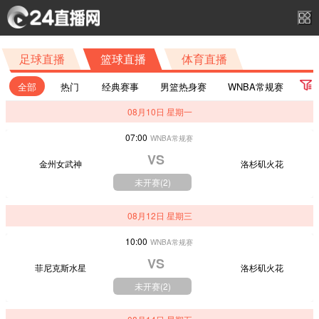
足球直播
篮球直播
体育直播
全部
热门
经典赛事
男篮热身赛
WNBA常规赛
08月10日 星期一
CBA夏季联赛启东站
CBA夏季联赛
女篮热身赛第2场
07:00
WNBA常规赛
女篮热身赛第3场
CBA夏季联赛库尔勒站
VS
金州女武神
洛杉矶火花
CBA夏季联赛库尔勒站三、四名决赛
未开赛(
2
)
CBA夏季联赛库尔勒站决赛
U18男篮亚洲杯
08月12日 星期三
国青女篮热身赛
亚洲大学生篮球联赛半决赛
10:00
WNBA常规赛
FIBA-Open3x3内蒙古站day1
FIBA-Open3x3内蒙古站day2
VS
菲尼克斯水星
洛杉矶火花
未开赛(
2
)