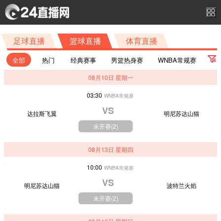
足球直播
篮球直播
体育直播
全部
热门
经典赛事
男篮热身赛
WNBA常规赛
08月10日 星期一
CBA夏季联赛启东站
CBA夏季联赛
女篮热身赛第2场
03:30
WNBA常规赛
女篮热身赛第3场
CBA夏季联赛库尔勒站
VS
达拉斯飞翼
明尼苏达山猫
CBA夏季联赛库尔勒站三、四名决赛
未开赛(
2
)
CBA夏季联赛库尔勒站决赛
U18男篮亚洲杯
08月13日 星期四
国青女篮热身赛
武汉百分大战
亚洲大学生篮球联赛决赛
10:00
WNBA常规赛
亚洲大学生篮球联赛季军赛
国青女篮热身赛四川站
VS
明尼苏达山猫
波特兰火焰
未开赛(
2
)