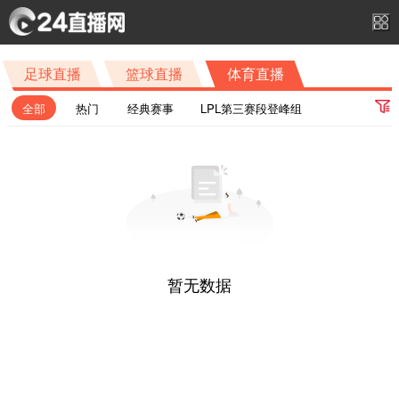
足球直播
篮球直播
体育直播
全部
热门
经典赛事
LPL第三赛段登峰组
LCK常规赛
F1荷兰大奖赛一练
KPL夏季赛常规赛A组
KPL夏季赛常规赛S组
LPL第三赛段涅槃组
斯诺克中国公开赛第1轮
沙特王者荣耀半决赛
沙特王者荣耀总决赛
ATP1000蒙特利尔站1/16决赛
WTA1000多伦多站1/16决赛
斯诺克中国公开赛决赛第1阶段
暂无数据
斯诺克中国公开赛决赛第2阶段
F1荷兰大奖赛冲刺排位赛
PGS7突围赛
PGS7决赛Day1
PGS7决赛Day2