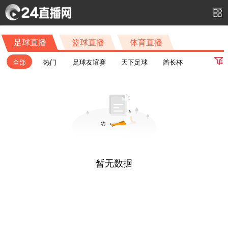
足球直播
篮球直播
体育直播
全部
热门
足球友谊赛
天下足球
酋长杯
苏超第9轮
联盟杯小组赛-组
中超第22轮
中甲第18轮
苏超第10轮
联盟杯第2轮
巴甲第22轮
欧超杯决赛
南美杯1/8决赛首回合
沙特联第1轮
中超第23轮
欧冠资格赛第3轮次回合
意杯第1轮
中甲第19轮
欧联杯资格赛第3轮次回合
联赛杯第1轮
西甲第1轮
暂无数据
美职联第19轮
明日之星女子冠军杯小组赛A组
社区盾杯决赛
法超杯
巴甲第23轮
沙王冠1/16决赛
欧冠附加赛首回合
甘伯杯决赛
美职联第20轮