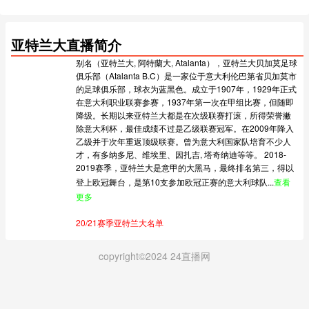
亚冠二级抽签仪式
亚冠精英联赛抽签仪式
沙特联第2轮
西甲第2轮
南美杯1/8决赛次回合
德国杯第1轮
亚特兰大直播简介
法甲第1轮
英超第1轮
中超第24轮
中甲第20轮
别名（亚特兰大, 阿特蘭大, Atalanta），亚特兰大贝加莫足球
俱乐部（Atalanta B.C）是一家位于意大利伦巴第省贝加莫市
荷甲第1轮
葡超第1轮
土超第1轮
的足球俱乐部，球衣为蓝黑色。成立于1907年，1929年正式
在意大利职业联赛参赛，1937年第一次在甲组比赛，但随即
明日之星冠军杯季军赛
上海明日之星冠军杯决赛
降级。长期以来亚特兰大都是在次级联赛打滚，所得荣誉撇
除意大利杯，最佳成绩不过是乙级联赛冠军。在2009年降入
亚冠精英联赛附加赛
意甲第1轮
德超杯决赛
乙级并于次年重返顶级联赛。曾为意大利国家队培育不少人
才，有多纳多尼、维埃里、因扎吉, 塔奇纳迪等等。 2018-
美职联第21轮
海菲尔德杯开幕式
土超第2轮
2019赛季，亚特兰大是意甲的大黑马，最终排名第三，得以
登上欧冠舞台，是第10支参加欧冠正赛的意大利球队...
查看
更多
20/21赛季亚特兰大名单
copyright©2024 24直播网