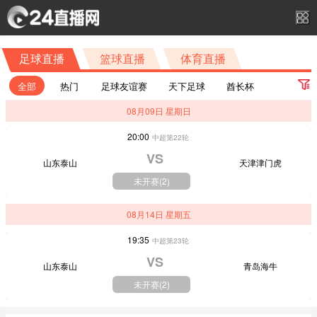
足球直播
篮球直播
体育直播
全部
热门
足球友谊赛
天下足球
酋长杯
08月09日 星期日
苏超第9轮
上海明日之星冠军杯小组赛A组第3轮
20:00
中超第22轮
联盟杯小组赛-组
中超第22轮
中甲第18轮
苏超第10轮
VS
山东泰山
天津津门虎
联盟杯第2轮
巴甲第22轮
欧超杯决赛
未开赛(
2
)
南美杯1/8决赛首回合
沙特联第1轮
中超第23轮
08月14日 星期五
欧冠资格赛第3轮次回合
意杯第1轮
中甲第19轮
19:35
中超第23轮
欧联杯资格赛第3轮首回合
欧联杯资格赛第3轮次回合
VS
山东泰山
青岛海牛
联赛杯第1轮
西甲第1轮
美职联第19轮
未开赛(
2
)
明日之星女子冠军杯小组赛A组
社区盾杯决赛
法超杯