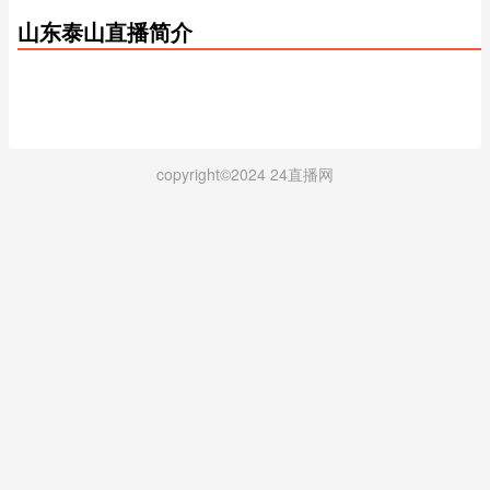
巴甲第23轮
欧协联资格赛3首回合
沙王冠1/16决赛
山东泰山直播简介
欧冠附加赛首回合
甘伯杯决赛
美职联第20轮
亚冠二级抽签仪式
亚冠精英联赛抽签仪式
沙特联第2轮
西甲第2轮
南美杯1/8决赛次回合
copyright©2024 24直播网