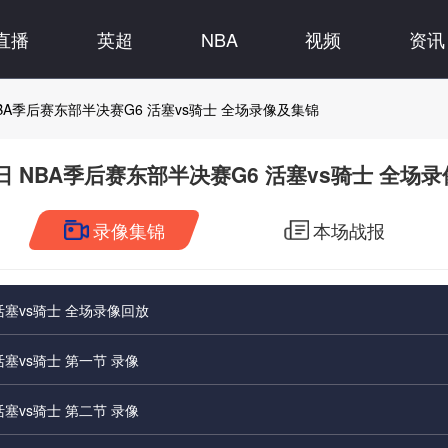
直播
英超
NBA
视频
资讯
NBA季后赛东部半决赛G6 活塞vs骑士 全场录像及集锦
6日 NBA季后赛东部半决赛G6 活塞vs骑士 全场
录像集锦
本场战报
活塞vs骑士 全场录像回放
活塞vs骑士 第一节 录像
活塞vs骑士 第二节 录像