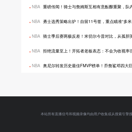
NBA
重磅传闻！骑士与詹姆斯互相有意酝酿重聚，队
NBA
勇士选秀策略出炉！自留11号签，重点瞄准“多米
NBA
骑士季后赛两极反差！米切尔今昔对比，从孤胆
NBA
拒绝流量至上！开拓者老板表态：不会为收视率
NBA
奥尼尔转发历史最佳FMVP榜单！乔詹鲨邓四大
本站所有直播信号和视频录像均由用户收集或从搜索引擎