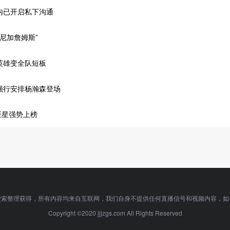
内已开启私下沟通
尼加詹姆斯”
英雄变全队短板
强行安排杨瀚森登场
巨星强势上榜
搜索整理获得，所有内容均来自互联网，我们自身不提供任何直播信号和视频内容，如
Copyright ©2020 jjjzgs.com All Rights Reserved