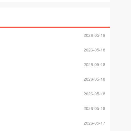
2026-05-19
2026-05-18
2026-05-18
2026-05-18
2026-05-18
2026-05-18
2026-05-17