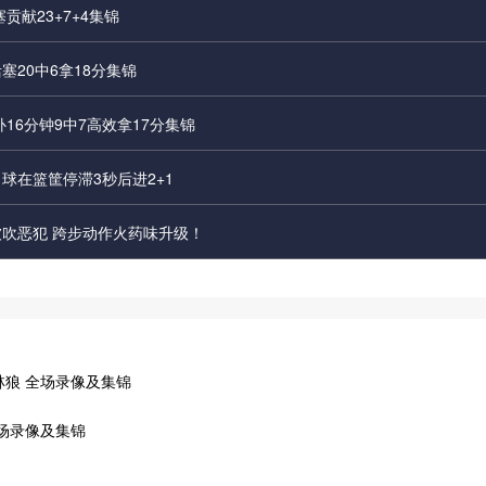
贡献23+7+4集锦
塞20中6拿18分集锦
补16分钟9中7高效拿17分集锦
 球在篮筐停滞3秒后进2+1
被吹恶犯 跨步动作火药味升级！
森林狼 全场录像及集锦
 全场录像及集锦