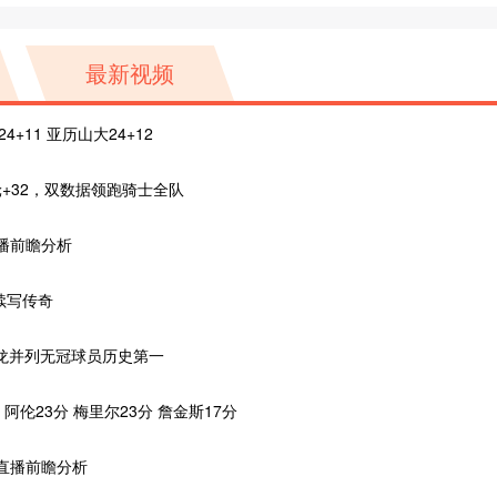
最新视频
+11 亚历山大24+12
+32，双数据领跑骑士全队
直播前瞻分析
续写传奇
龙并列无冠球员历史第一
阿伦23分 梅里尔23分 詹金斯17分
塞直播前瞻分析