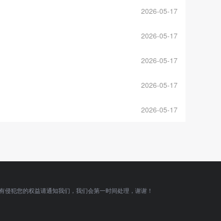
2026-05-17
2026-05-17
2026-05-17
2026-05-17
2026-05-17
有侵犯您的权益请通知我们，我们会第一时间处理，谢谢！
顶部