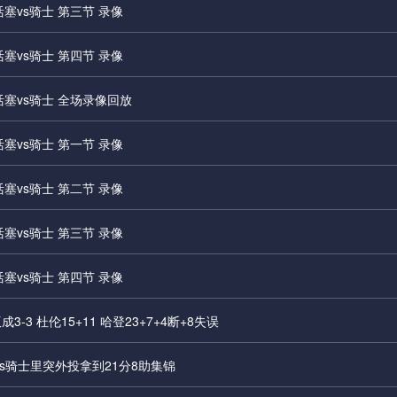
活塞vs骑士 第三节 录像
活塞vs骑士 第四节 录像
活塞vs骑士 全场录像回放
活塞vs骑士 第一节 录像
活塞vs骑士 第二节 录像
活塞vs骑士 第三节 录像
活塞vs骑士 第四节 录像
3 杜伦15+11 哈登23+7+4断+8失误
vs骑士里突外投拿到21分8助集锦