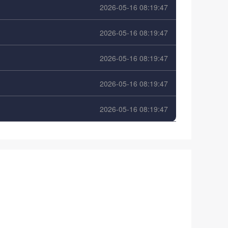
2026-05-16 08:19:47
2026-05-16 08:19:47
2026-05-16 08:19:47
2026-05-16 08:19:47
2026-05-16 08:19:47